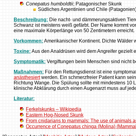
Conepatus humboldtii
; Patagonischer Skunk
Südliches Argentinien und Chile (Patagonien
Beschreibung:
Die nacht- und dämmerungsaktiven Tiere 
Schwanz ist meistens weiß gefärbt. Der Name kommt von
eine maximale Körperlänge von 50 Zentimetern erreicht.
Vorkommen:
Amerikanischer Kontinent. Dichte Wälder
Toxine:
Aus den Analdrüsen wird dem Angreifer gezielt e
Symptomatik:
Vergiftungen beim Menschen sind nicht b
Maßnahmen:
Für den Rettungsdienst ist eine symptoma
anästhesiert
werden. Ein schmerzfreier Patient kann sein
Richtung Wange. Die Spülung sollte mit mindestens 10 L
klinische Abklärung durch einen Augenarzt muss auf jede
Literatur:
Ferkelskunks – Wikipedia
Eastern Hog-Nosed Skunk
From cnidarians to mammals: The use of animals as
Occurrence of Conepatus chinga (Molina) (Mammalia,