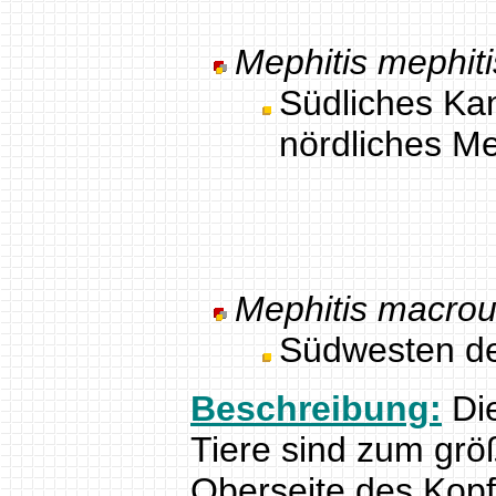
Mephitis mephit
Südliches Ka
nördliches M
Mephitis macrou
Südwesten de
Beschreibung:
Die
Tiere sind zum größ
Oberseite des Kopf