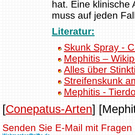
hat. Eine klinisch
muss auf jeden Fall
Literatur:
Skunk Spray - 
Mephitis – Wikip
Alles über Stinkt
Streifenskunk a
Mephitis - Tierd
[
Conepatus-Arten
]
[Mephit
Senden Sie E-Mail mit Fragen