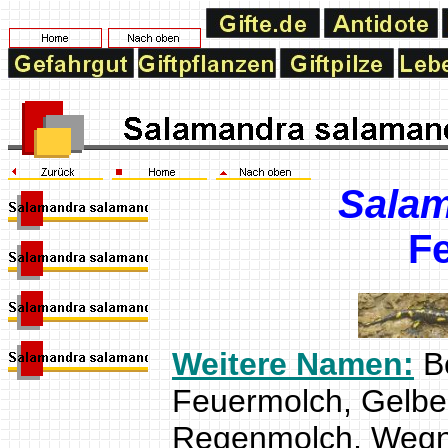
Salam
F
Weitere Namen:
Be
Feuermolch, Gelbe
Regenmolch, Wegn