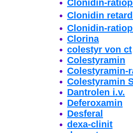
Clonidin-ratio
Clonidin retar
Clonidin-ratio
Clorina
colestyr von ct
Colestyramin
Colestyramin-
Colestyramin
Dantrolen i.v.
Deferoxamin
Desferal
dexa-clinit