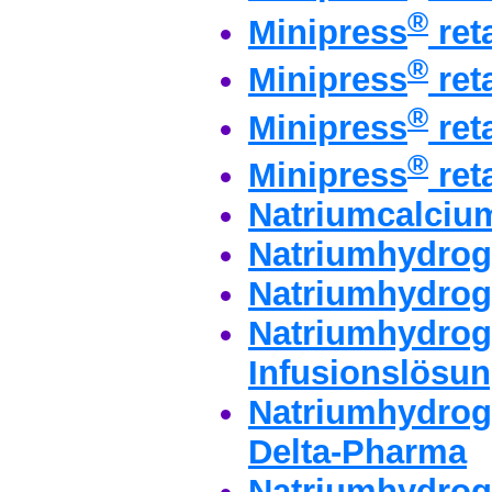
®
Minipress
ret
®
Minipress
ret
®
Minipress
ret
®
Minipress
ret
Natriumcalciu
Natriumhydrog
Natriumhydrog
Natriumhydrog
Infusionslösun
Natriumhydrog
Delta-Pharma
Natriumhydrog