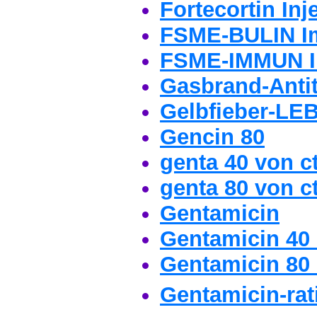
Fortecortin Inj
FSME-BULIN 
FSME-IMMUN 
Gasbrand-Anti
Gelbfieber-L
Gencin 80
genta 40 von c
genta 80 von c
Gentamicin
Gentamicin 40
Gentamicin 80
Gentamicin-ra