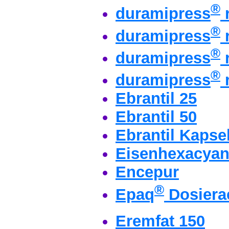
®
duramipress
r
®
duramipress
r
®
duramipress
r
®
duramipress
r
Ebrantil 25
Ebrantil 50
Ebrantil Kapse
Eisenhexacyan
Encepur
®
Epaq
Dosiera
Eremfat 150