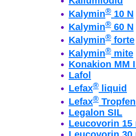
Kaliumiodid
®
Kalymin
10 N
®
Kalymin
60 N
®
Kalymin
forte
®
Kalymin
mite
Konakion MM I
Lafol
®
Lefax
liquid
®
Lefax
Tropfen
Legalon SIL
Leucovorin 15 
Leucovorin 30