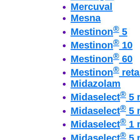
Mercuval
Mesna
®
Mestinon
5
®
Mestinon
10
®
Mestinon
60
®
Mestinon
reta
Midazolam
®
Midaselect
5 
®
Midaselect
5 
®
Midaselect
1 
®
Midaselect
5 