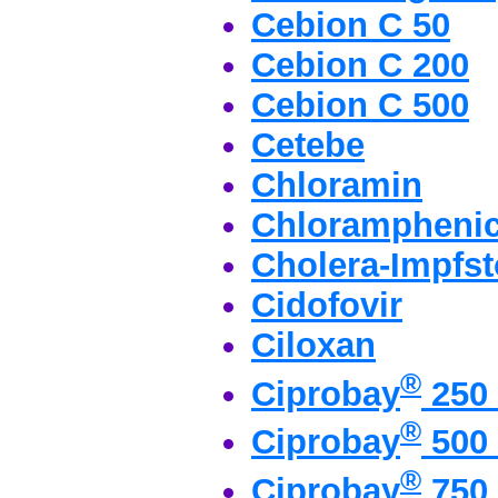
Cebion C 50
Cebion C 200
Cebion C 500
Cetebe
Chloramin
Chloramphenic
Cholera-Impfst
Cidofovir
Ciloxan
®
Ciprobay
250 
®
Ciprobay
500 
®
Ciprobay
750 