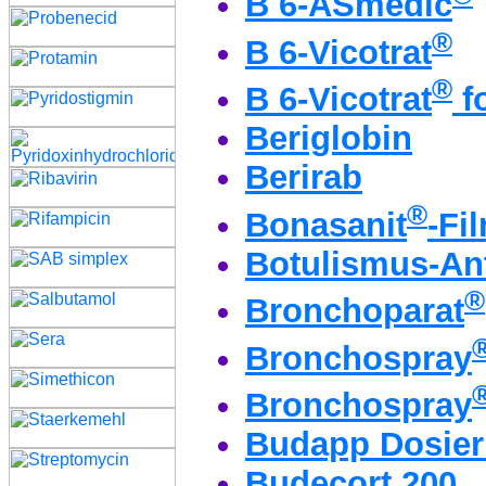
B 6-ASmedic
®
B 6-Vicotrat
®
B 6-Vicotrat
fo
Beriglobin
Berirab
®
Bonasanit
-Fi
Botulismus-Ant
®
Bronchoparat
Bronchospray
Bronchospray
Budapp Dosier
Budecort 200