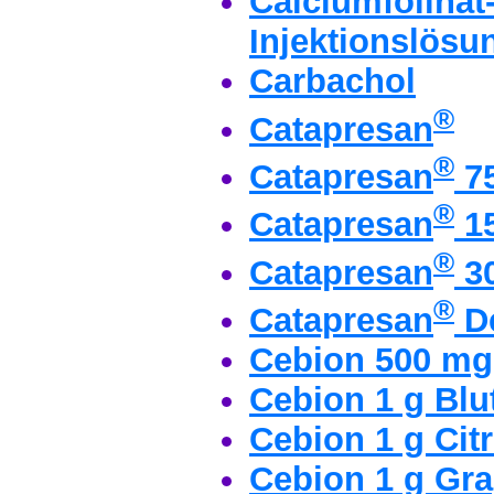
Calciumfolinat
Injektionslösu
Carbachol
®
Catapresan
®
Catapresan
7
®
Catapresan
1
®
Catapresan
3
®
Catapresan
De
Cebion 500 mg 
Cebion 1 g Blu
Cebion 1 g Cit
Cebion 1 g Gra