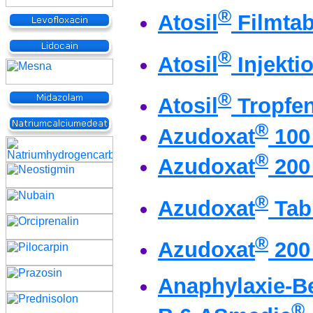
®
Atosil
Filmtab
®
Atosil
Injekti
®
Atosil
Tropfe
®
Azudoxat
100 
®
Azudoxat
200 
®
Azudoxat
Tabl
®
Azudoxat
200 
Anaphylaxie-B
®