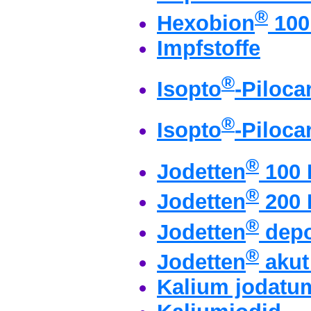
®
Hexobion
100
Impfstoffe
®
Isopto
-Piloca
®
Isopto
-Piloca
®
Jodetten
100 
®
Jodetten
200 
®
Jodetten
depo
®
Jodetten
akut
Kalium jodatum