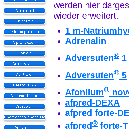
werden hier dargest
wieder erweitert.
1 m-Natriumhy
Adrenalin
®
Adversuten
1
®
Adversuten
5
®
Afonilum
nov
afpred-DEXA
afpred forte-D
®
afpred
forte-