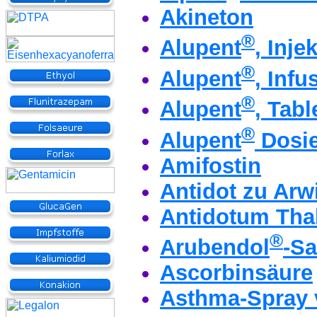
Akineton
®
Alupent
, Inj
®
Alupent
, Inf
®
Alupent
, Tabl
®
Alupent
Dosie
Amifostin
Antidot zu Arw
Antidotum Thal
®
Arubendol
-S
Ascorbinsäure
Asthma-Spray 